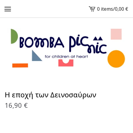
0 items
/
0,00
€
View
cart
-
H εποχή των Δεινοσαύρων
16,90
€