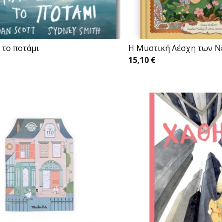
 το ποτάμι
H Μυστική Λέσχη των 
15,10
€