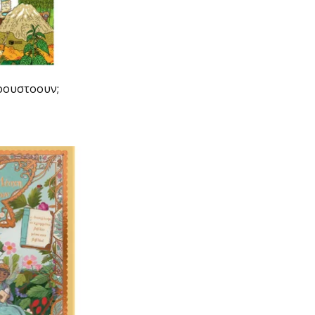
λοουστοουν;