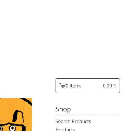
0 items
0,00
€
View
cart
-
Shop
Search Products
Products