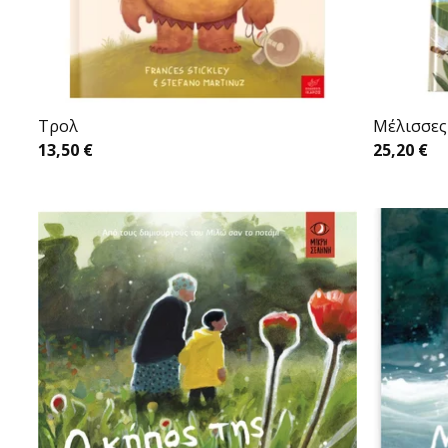
Tρολ
Mέλισσες
13,50
€
25,20
€