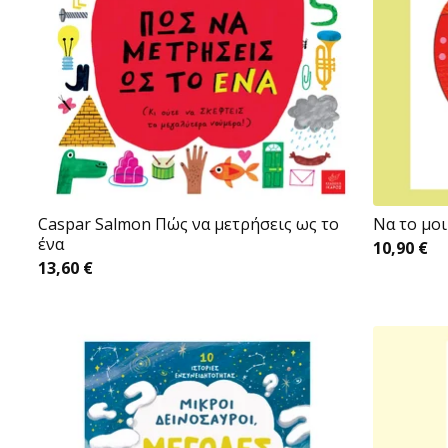
Caspar Salmon Πώς να μετρήσεις ως το
Nα το μο
ένα
10,90
€
13,60
€