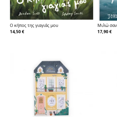
O κήπος της γιαγιάς μου
Mιλώ σαν
14,50
€
17,90
€