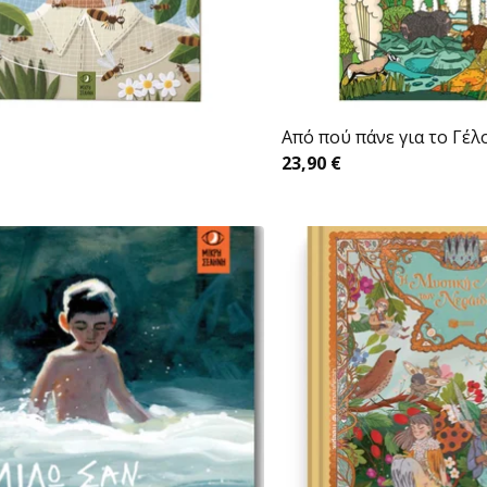
Aπό πού πάνε για το Γέ
23,90
€