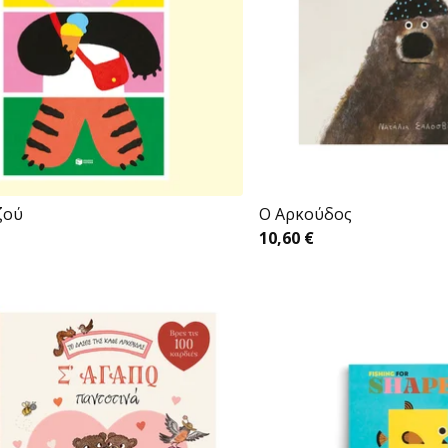
ζού
Ο Αρκούδος
10,60
€